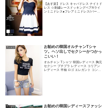
【あす楽】ドレス キャバドレス ナイトド
レス ☆刺繍レースドッキングベアAライ
ンミニドレス●フレアミニドレス/パーテ
ィードレス/ワンピドレス刺繍のレース生
地でとっても上品で清楚なドレスです
ね。カジュアルドレスとしてパーティー
にも使えますね。...
お勧めの韓国オルチャンTシャ
Tシャツ
ツ。ヘソ出しでセクシーかつかっ
こいい！
オルチャン Tシャツ 韓国レディース 胸元
セクシー プチプラ レディース コリアン
レディース 半袖 ロゴ エレガント コンサ
バ セクシー セレブ風 大人セクシー 新作
安カワ オシャレ OLオフィスカジュアル
LAセレブお勧めの韓国レディー...
お勧めの韓国レディースファッシ
Tシャツ