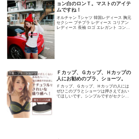
ョン白のロンＴ。マストのアイテ
ムですね！
オルチャン Tシャツ 韓国レディース 胸元
セクシー プチプラ レディース コリアン
レディース 長袖 ロゴ エレガント コンサ
バ セクシー セレブ風 大人セクシー 新作
安カワ オシャレ OLオフィスカジュアル
LAセレブお勧めの韓国レディー...
Ｆカップ、Ｇカップ、Ｈカップの
下着・ブラ・ショーツ
人にお勧めのブラ、ショーツ。
Ｆカップ、Ｇカップ、Ｈカップの人には
ぜひこのブラとショーツは押さえておい
てほしいです。シンプルですがセクシー
かつ体を綺麗に見せてくれます。【サマ
ーSALE30％OFF】ブラジャー 大きいサ
イズ 美胸ブラ 単品(FGHカップ)
(aimerfe...