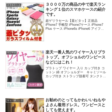
３０００万の商品の中で楽天ラン
スマホケース
キング１位のスマホケースの紹介
です。
超ゲリラセール【蓋ピタッ】正規品
iPhone7 手帳型 iPhone7ケース iPhone7
Plus ケース iPhone6s iPhone6 アイフォ
ン7 プラス 全機種対応 Xperia X
performance Z5 Z4 GA...
楽天一番人気のワイヤー入りブラ
インナー
トップ。オフショルのワンピース
などにはこれ！
ブラトップ ワイヤー 入り カップ付き コ
ットン 綿 オフショルダー キャミソール
カップ付き ストラップ脱着可 タンクトッ
プ ストラップレス Nale ナーレ 正規品 フ
ェアリーベアコットン (ブラ/盛りブラ) デ
ニム ベアトップ キャミ...
お勧めのとってもかわいいねもや
キャバ嬢ドレス
よさん着用ドレス。ワンピースと
しても使えます。